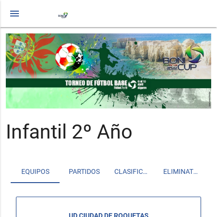
menu
Infantil 2º Año
EQUIPOS
PARTIDOS
CLASIFICACIÓN
ELIMINATORIAS
UD CIUDAD DE ROQUETAS