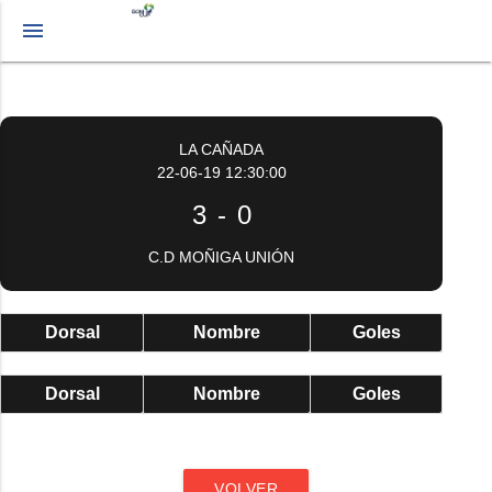
menu
LA CAÑADA
22-06-19 12:30:00
3
-
0
C.D MOÑIGA UNIÓN
Dorsal
Nombre
Goles
Dorsal
Nombre
Goles
VOLVER